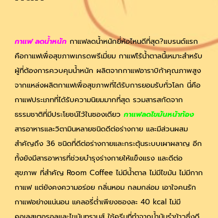
กาแฟ ลดน้ําหนัก
กาแฟลดน้ำหนักยี่ห้อไหนดีที่สุด?แบรนด์แรก
คือกาแฟเพื่อสุขภาพเกรดพรีเมี่ยม กาแฟไร้น้ำตาลนี้เหมาะสำหรับ
ผู้ที่ต้องการควบคุมน้ำหนัก ผลิตจากกาแฟอาราบิก้าคุณภาพสูง
จากแหล่งผลิตกาแฟเพื่อสุขภาพที่ได้รับการยอมรับทั่วโลก นี่คือ
กาแฟประเภทที่ได้รับความนิยมมากที่สุด รวมสารสกัดจาก
ธรรมชาติที่มีประโยชน์ไว้ในซองเดียว
กาแฟลดไขมันหน้าท้อง
สารอาหารและวิตามินหลายชนิดดีต่อร่างกาย และมีส่วนผสม
สำคัญถึง 36 ชนิดที่ดีต่อร่างกายและกระตุ้นระบบเผาผลาญ อีก
ทั้งยังมีสารอาหารที่ช่วยบำรุงร่างกายให้แข็งแรง และดีต่อ
สุขภาพ ที่สำคัญ Room Coffee ไม่มีน้ำตาล ไม่มีไขมัน ไม่มีกาก
กาแฟ แต่ยังคงความอร่อย กลิ่นหอม กลมกล่อม เอาใจคนรัก
กาแฟอย่างแน่นอน แคลอรี่ต่ำเพียงซองละ 40 kcal ไม่มี
คอเลสเตอรอลและไขมันทรานส์ ใช้ครีมที่ทำจากน้ำมันรำข้าวซึ่งดี