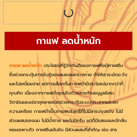
กาแฟ ลดน้ําหนัก
กาแฟ ลดน้ําหนัก
ประโยชน์ที่รู้จักกันดีของกาแฟคือมีคาเฟอีน
ซึ่งช่วยกระตุ้นการรับรู้ของสมองและร่างกาย ทำให้เราระมัดระวัง
และไม่เหนื่อยง่าย แต่การเลือกดื่มกาแฟดำมีประโยชน์มากกว่าที่
คุณคิด เนื่องจากกาแฟดำอุดมไปด้วยสารต้านอนุมูลอิสระ
วิตามินและแร่ธาตุหลายชนิดช่วยกระตุ้นระบบประสาทและลด
ความเครียด กาแฟดำเป็นกาแฟบริสุทธิ์ที่ไม่มีสารปรุงแต่ง ไม่มี
ส่วนผสมของนม ไม่มีน้ำตาล และไม่มีครีม แต่ก็มีรสขมและมีกลิ่น
หอมเฉพาะตัว คาเฟอีนเข้มข้น มีส่วนผสมที่สำคัญ เช่น สาร