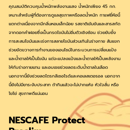
คุณสมบัติควบคุมน้ำหนักพลังงานแสง น้ำหนักเพียง 45 กก.
เหมาะสำหรับผู้ที่ต้องการดูแลสุขภาพหรือลดน้ำหนัก กาแฟยี่ห้อนี้
แตกต่างเนื่องจากมีกลิ่นหอมเล็กน้อย รสชาติเข้มข้นและสารสกัด
จากดอกคำฝอยซึ่งเป็นกรดไขมันไม่อิ่มตัวเชิงซ้อน ช่วยยับยั้ง
การสะสมไขมันและเร่งการสลายไขมันส่วนเกินในร่างกาย ส้มแขก
ช่วยขัดขวางการทำงานของเอนไซม์ในกระบวนการเปลี่ยนแป้ง
และน้ำตาลให้เป็นไขมัน แต่จะแปลงแป้งและน้ำตาลให้เป็นพลังงาน
ให้กับร่างกายแทน และอบเชยช่วยลดระดับน้ำตาลในเลือด
นอกจากนี้ยังช่วยลดไตรกลีเซอไรด์และคอเลสเตอรอล นอกจาก
นี้ยังไม่มียาระงับประสาท ถ้ากินแล้วจะไม่ปากแห้ง หัวใจสั่น หรือ
โยโย่ สุขภาพดีแน่นอน
NESCAFE Protect