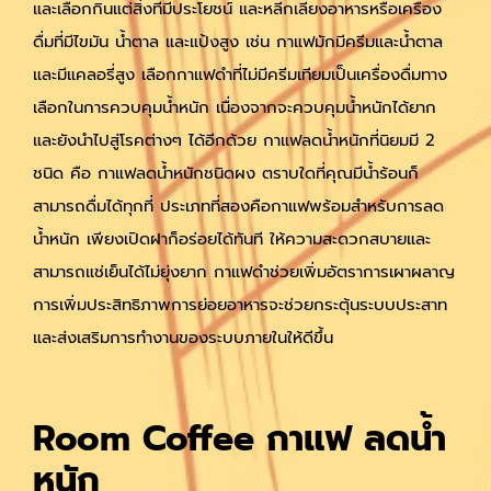
และเลือกกินแต่สิ่งที่มีประโยชน์ และหลีกเลี่ยงอาหารหรือเครื่อง
ดื่มที่มีไขมัน น้ำตาล และแป้งสูง เช่น กาแฟมักมีครีมและน้ำตาล
และมีแคลอรี่สูง เลือกกาแฟดำที่ไม่มีครีมเทียมเป็นเครื่องดื่มทาง
เลือกในการควบคุมน้ำหนัก เนื่องจากจะควบคุมน้ำหนักได้ยาก
และยังนำไปสู่โรคต่างๆ ได้อีกด้วย กาแฟลดน้ำหนักที่นิยมมี 2
ชนิด คือ กาแฟลดน้ำหนักชนิดผง ตราบใดที่คุณมีน้ำร้อนก็
สามารถดื่มได้ทุกที่ ประเภทที่สองคือกาแฟพร้อมสำหรับการลด
น้ำหนัก เพียงเปิดฝาก็อร่อยได้ทันที ให้ความสะดวกสบายและ
สามารถแช่เย็นได้ไม่ยุ่งยาก กาแฟดำช่วยเพิ่มอัตราการเผาผลาญ
การเพิ่มประสิทธิภาพการย่อยอาหารจะช่วยกระตุ้นระบบประสาท
และส่งเสริมการทำงานของระบบภายในให้ดีขึ้น
Room Coffee กาแฟ ลดน้ํา
หนัก