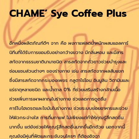
CHAME’ Sye Coffee Plus
อีกหนึ่งผลิตภัณฑ์ดีๆ จาก คือ ผงกาแฟลดน้ำหนักผสมแอลคาร์
นิทีนที่ได้รับการยอมรับอย่างกว้างขวาง มีกลิ่นหอม และมีสาร
สกัดจากธรรมชาตินานาชนิด สารสกัดจากถั่วขาวช่วยบำรุงและ
ซ่อมแซมส่วนต่างๆ ของร่างกาย เช่น สารสกัดจากผลส้มแขก
ซึ่งมีสารสกัดจากกระบองเพชร กลูตาไธโอน อินนูลิน วิตามินและ
แร่ธาตุหลายชนิด และน้ำตาล 0% ที่ช่วยเสริมสร้างกล้ามเนื้อ
ช่วยเพิ่มการเผาผลาญในร่างกาย ช่วยลดการดูดซึม
คาร์โบไฮเดรตและไขมันในร่างกาย ช่วยระบบย่อยอาหารและช่วย
ให้ผิวกระจ่างใส การดื่มกาแฟ ไม่เพียงแต่ทำให้คุณรู้สึกสดชื่น
มากขึ้น แต่ยังช่วยให้คุณรู้สึกสดชื่นมากขึ้นอีกด้วย นอกจากนี้
คุณยังมีหุ่นที่ฟิตและกระชับจนใครๆ ก็ต้องอิจฉา