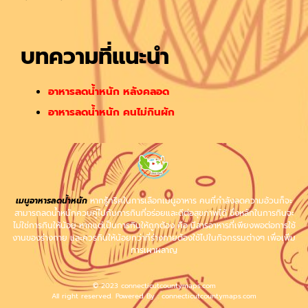
บทความที่แนะนำ
อาหารลดน้ําหนัก หลังคลอด
อาหารลดน้ําหนัก คนไม่กินผัก
เมนูอาหารลดน้ำหนัก
หากรู้ทริคในการเลือกเมนูอาหาร คนที่กำลังลดความอ้วนก็จะ
สามารถลดน้ำหนักควบคู่ไปกับการกินที่อร่อยและดีต่อสุขภาพได้ ซึ่งหลักในการกินจะ
ไม่ใช่การกินให้น้อย หากแต่เป็นการกินให้ถูกต้อง คือ มีสารอาหารที่เพียงพอต่อการใช้
งานของร่างกาย และควรกินให้น้อยกว่าที่ร่างกายต้องใช้ไปในกิจกรรมต่างๆ เพื่อเพิ่ม
การเผาผลาญ
© 2023 connecticutcountymaps.com
All right reserved. Powered By : connecticutcountymaps.com