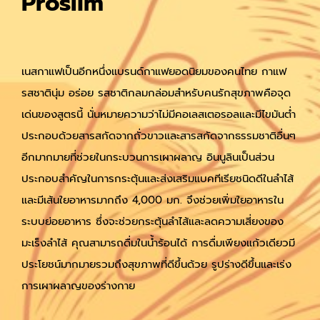
Proslim
เนสกาแฟเป็นอีกหนึ่งแบรนด์กาแฟยอดนิยมของคนไทย กาแฟ
รสชาตินุ่ม อร่อย รสชาติกลมกล่อมสำหรับคนรักสุขภาพคือจุด
เด่นของสูตรนี้ นั่นหมายความว่าไม่มีคอเลสเตอรอลและมีไขมันต่ำ
ประกอบด้วยสารสกัดจากถั่วขาวและสารสกัดจากธรรมชาติอื่นๆ
อีกมากมายที่ช่วยในกระบวนการเผาผลาญ อินนูลินเป็นส่วน
ประกอบสำคัญในการกระตุ้นและส่งเสริมแบคทีเรียชนิดดีในลำไส้
และมีเส้นใยอาหารมากถึง 4,000 มก. จึงช่วยเพิ่มใยอาหารใน
ระบบย่อยอาหาร ซึ่งจะช่วยกระตุ้นลำไส้และลดความเสี่ยงของ
มะเร็งลำไส้ คุณสามารถดื่มในน้ำร้อนได้ การดื่มเพียงแก้วเดียวมี
ประโยชน์มากมายรวมถึงสุขภาพที่ดีขึ้นด้วย รูปร่างดีขึ้นและเร่ง
การเผาผลาญของร่างกาย