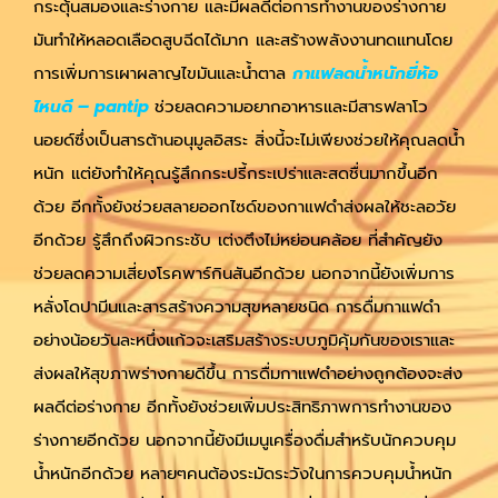
กระตุ้นสมองและร่างกาย และมีผลดีต่อการทำงานของร่างกาย
มันทำให้หลอดเลือดสูบฉีดได้มาก และสร้างพลังงานทดแทนโดย
การเพิ่มการเผาผลาญไขมันและน้ำตาล
กาแฟลดน้ำหนักยี่ห้อ
ไหนดี – pantip
ช่วยลดความอยากอาหารและมีสารฟลาโว
นอยด์ซึ่งเป็นสารต้านอนุมูลอิสระ สิ่งนี้จะไม่เพียงช่วยให้คุณลดน้ำ
หนัก แต่ยังทำให้คุณรู้สึกกระปรี้กระเปร่าและสดชื่นมากขึ้นอีก
ด้วย อีกทั้งยังช่วยสลายออกไซด์ของกาแฟดำส่งผลให้ชะลอวัย
อีกด้วย รู้สึกถึงผิวกระชับ เต่งตึงไม่หย่อนคล้อย ที่สำคัญยัง
ช่วยลดความเสี่ยงโรคพาร์กินสันอีกด้วย นอกจากนี้ยังเพิ่มการ
หลั่งโดปามีนและสารสร้างความสุขหลายชนิด การดื่มกาแฟดำ
อย่างน้อยวันละหนึ่งแก้วจะเสริมสร้างระบบภูมิคุ้มกันของเราและ
ส่งผลให้สุขภาพร่างกายดีขึ้น การดื่มกาแฟดำอย่างถูกต้องจะส่ง
ผลดีต่อร่างกาย อีกทั้งยังช่วยเพิ่มประสิทธิภาพการทำงานของ
ร่างกายอีกด้วย นอกจากนี้ยังมีเมนูเครื่องดื่มสำหรับนักควบคุม
น้ำหนักอีกด้วย หลายๆคนต้องระมัดระวังในการควบคุมน้ำหนัก